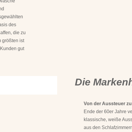
ttwäsche
und
usgewählten
asis des
haffen, die zu
 größten ist
 Kunden gut
Die Markenh
Von der Aussteuer z
Ende der 60er Jahre ve
klassische, weiße Aus
aus den Schlafzimmern