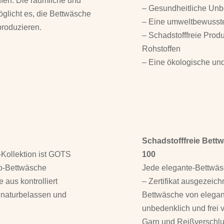
ffen. Die räumliche und
– Gesundheitliche Unb
glicht es, die Bettwäsche
– Eine umweltbewusste
produzieren.
– Schadstofffreie Pro
Rohstoffen
– Eine ökologische und 
Schadstofffreie Bett
-Kollektion ist GOTS
100
Bio-Bettwäsche
Jede elegante-Bettwä
 aus kontrolliert
– Zertifikat ausgezeich
t naturbelassen und
Bettwäsche von elegant
unbedenklich und frei 
Garn und Reißverschlu