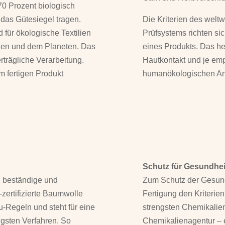
70 Prozent biologisch
 das Gütesiegel tragen.
Die Kriterien des welt
 für ökologische Textilien
Prüfsystems richten si
hen und dem Planeten. Das
eines Produkts. Das hei
rträgliche Verarbeitung.
Hautkontakt und je empf
m fertigen Produkt
humanökologischen An
Schutz für Gesundhe
, beständige und
Zum Schutz der Gesundh
zertifizierte Baumwolle
Fertigung den Kriterien
u-Regeln und steht für eine
strengsten Chemikalie
igsten Verfahren. So
Chemikalienagentur – 