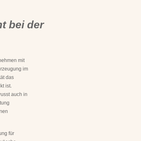
t bei der
rnehmen mit
berzeugung im
tät das
t ist.
usst auch in
rtung
enen
ung für