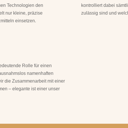
uen Technologien den
kontrolliert dabei säm
t nur kleine, präzise
zulässig sind und welch
itteln einsetzen.
bedeutende Rolle für einen
ir ausnahmslos namenhaften
 wir die Zusammenarbeit mit einer
men – elegante ist einer unser