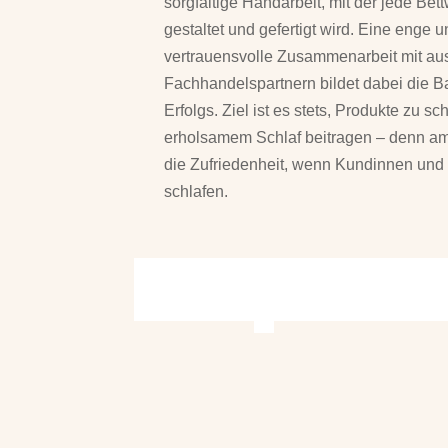
sorgfältige Handarbeit, mit der jede Be
gestaltet und gefertigt wird. Eine enge 
vertrauensvolle Zusammenarbeit mit a
Fachhandelspartnern bildet dabei die B
Erfolgs. Ziel ist es stets, Produkte zu sc
erholsamem Schlaf beitragen – denn am
die Zufriedenheit, wenn Kundinnen und
schlafen.